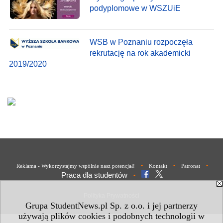
podyplomowe w WSZUiE
WSB w Poznaniu rozpoczęła
rekrutację na rok akademicki
2019/2020
•
•
•
Reklama - Wykorzystajmy wspólnie nasz potencjał!
Kontakt
Patronat
Praca dla studentów
•
Polityka Prywatności
Grupa StudentNews.pl Sp. z o.o. i jej partnerzy
używają plików cookies i podobnych technologii w