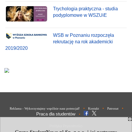
Trychologia praktyczna - studia
podyplomowe w WSZUiE
WSB w Poznaniu rozpoczęła
rekrutację na rok akademicki
2019/2020
•
•
•
Reklama - Wykorzystajmy wspólnie nasz potencjał!
Kontakt
Patronat
Praca dla studentów
•
Polityka Prywatności