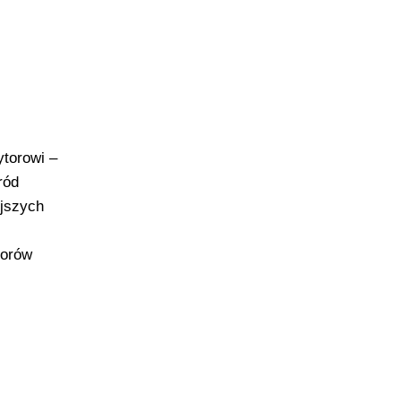
torowi –
ród
jszych
torów