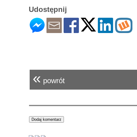
Udostępnij
«
powrót