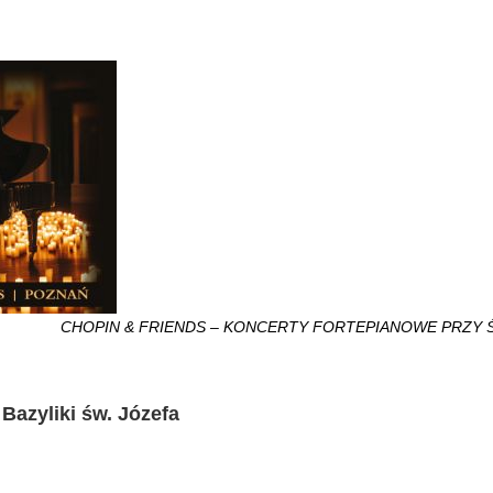
CHOPIN & FRIENDS – KONCERTY FORTEPIANOWE PRZY 
Bazyliki św. Józefa