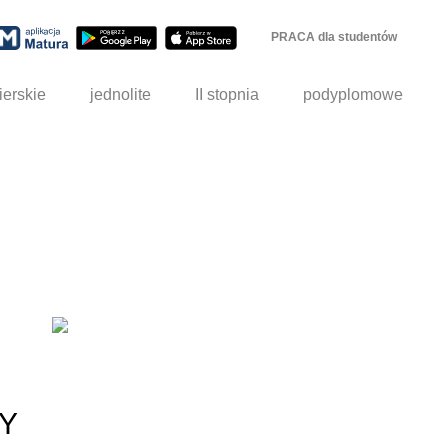
PRACA dla studentów
ierskie
jednolite
II stopnia
podyplomowe
Y