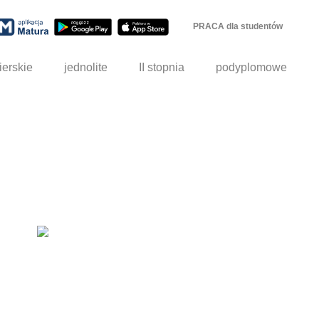
PRACA dla studentów
ierskie
jednolite
II stopnia
podyplomowe