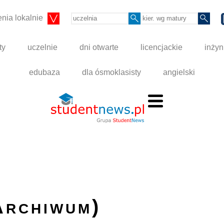
nia lokalnie
ty
uczelnie
dni otwarte
licencjackie
inżyn
edubaza
dla ósmoklasisty
angielski
Archiwum)