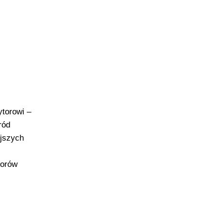
torowi –
ród
jszych
torów