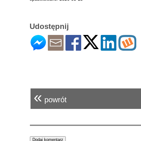
Udostępnij
«
powrót