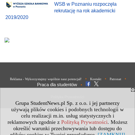
WSB w Poznaniu rozpoczęła
rekrutację na rok akademicki
2019/2020
•
•
•
Reklama - Wykorzystajmy wspólnie nasz potencjał!
Kontakt
Patronat
Praca dla studentów
•
Polityka Prywatności
Grupa StudentNews.pl Sp. z o.o. i jej partnerzy
używają plików cookies i podobnych technologii w
celu realizacji m.in. usług statystycznych i
reklamowych zgodnie z
Polityką Prywatności
. Możesz
określić warunki przechowywania lub dostępu do
plików cookies w Twojej przeglądarce.
[ZAMKNIJ]