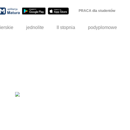
PRACA dla studentów
ierskie
jednolite
II stopnia
podyplomowe