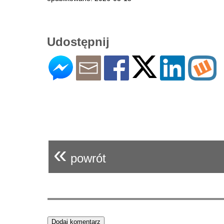
Udostępnij
«
powrót