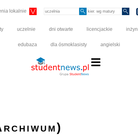
nia lokalnie
ty
uczelnie
dni otwarte
licencjackie
inżyn
edubaza
dla ósmoklasisty
angielski
Archiwum)