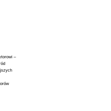
torowi –
ród
jszych
torów