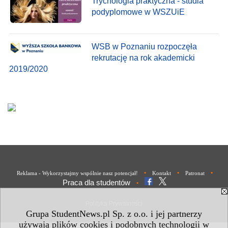
Trychologia praktyczna - studia
podyplomowe w WSZUiE
WSB w Poznaniu rozpoczęła
rekrutację na rok akademicki
2019/2020
•
•
•
Reklama - Wykorzystajmy wspólnie nasz potencjał!
Kontakt
Patronat
Praca dla studentów
•
Polityka Prywatności
Grupa StudentNews.pl Sp. z o.o. i jej partnerzy
używają plików cookies i podobnych technologii w