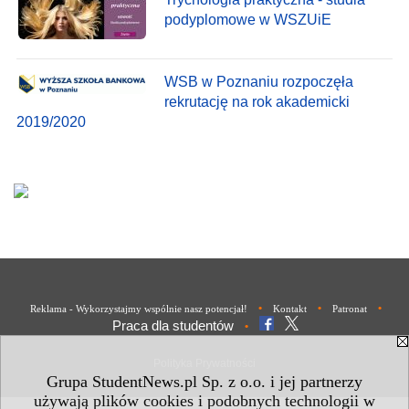
podyplomowe w WSZUiE
WSB w Poznaniu rozpoczęła
rekrutację na rok akademicki
2019/2020
•
•
•
Reklama - Wykorzystajmy wspólnie nasz potencjał!
Kontakt
Patronat
Praca dla studentów
•
Polityka Prywatności
Grupa StudentNews.pl Sp. z o.o. i jej partnerzy
używają plików cookies i podobnych technologii w