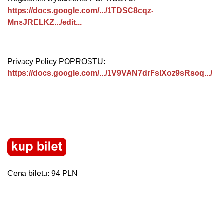
https://docs.google.com/.../1TDSC8cqz-
MnsJRELKZ.../edit...
Privacy Policy POPROSTU:
https://docs.google.com/.../1V9VAN7drFslXoz9sRsoq.../edi
Cena biletu: 94 PLN