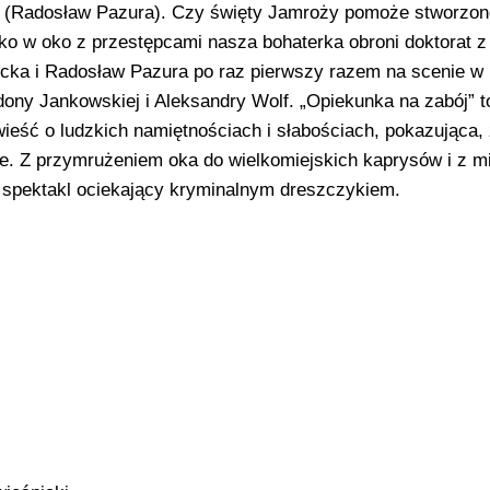
k (Radosław Pazura). Czy święty Jamroży pomoże stworzonej
 oko w oko z przestępcami nasza bohaterka obroni doktorat z
ecka i Radosław Pazura po raz pierwszy razem na scenie w
dony Jankowskiej i Aleksandry Wolf. „Opiekunka na zabój” t
owieść o ludzkich namiętnościach i słabościach, pokazująca,
cie. Z przymrużeniem oka do wielkomiejskich kaprysów i z mi
spektakl ociekający kryminalnym dreszczykiem.