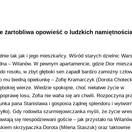
nie żartobliwa opowieść o ludzkich namiętnościa
dnie tak jak i jego mieszkańcy. Wśród starych dzielnic Wa
dna – Wilanów. W pewnym apartamencie, gdzie Dior miesza
do rosołu, w zbyt głęboki sen zapadł bardzo zamożny człow
o mu biedną opiekunkę – Zofię Kramarczyk (Dorota Choteck
ębokiej wierze. Wiedzie spokojne, choć niełatwe życie w
poprawę losu, Zofia nie waha się ani chwili. Rozpoczyna pr
nka pana Stanisława i gosposia żądnej splendoru i wytworn
yłło). Gdy rodowita szurmiejowiczanka myśli, że życie wres
awiają się niespodziewani goście – jak przystało na Wilanó
askiem skrzypaczka Dorota (Milena Staszuk) oraz taktownie