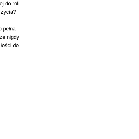
 do roli
 życia?
o pełna
 że nigdy
łości do