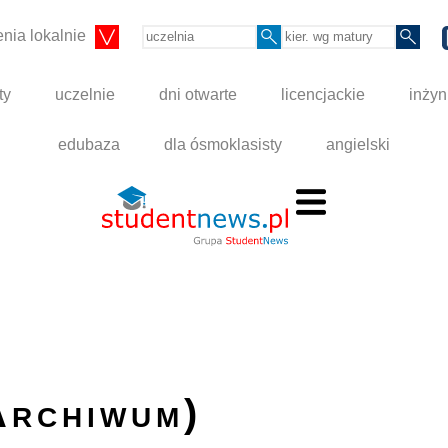
nia lokalnie
ty
uczelnie
dni otwarte
licencjackie
inżyn
edubaza
dla ósmoklasisty
angielski
Archiwum)