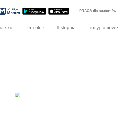
PRACA dla studentów
ierskie
jednolite
II stopnia
podyplomowe