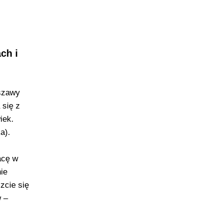
ch i
rszawy
 się z
iek.
a).
acę w
ie
zcie się
w –