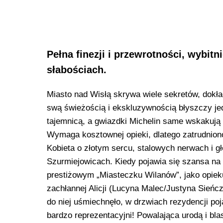
Pełna finezji i przewrotności, wybit
słabościach.
Miasto nad Wisłą skrywa wiele sekretów, dokła
swą świeżością i ekskluzywnością błyszczy je
tajemnicą, a gwiazdki Michelin same wskakują 
Wymaga kosztownej opieki, dlatego zatrudnion
Kobieta o złotym sercu, stalowych nerwach i gł
Szurmiejowicach. Kiedy pojawia się szansa na 
prestiżowym „Miasteczku Wilanów”, jako opieku
zachłannej Alicji (Lucyna Malec/Justyna Sieńcz
do niej uśmiechnęło, w drzwiach rezydencji poj
bardzo reprezentacyjni! Powalająca urodą i bl