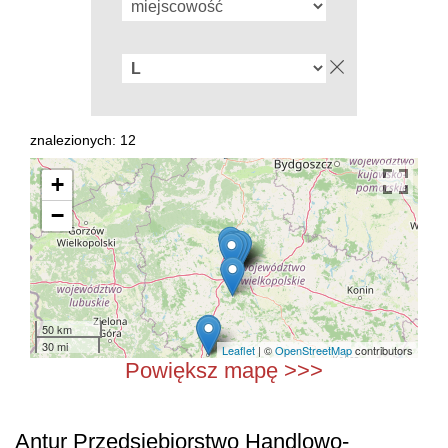
znalezionych: 12
+
−
50 km
30 mi
Leaflet
| ©
OpenStreetMap
contributors
Powiększ mapę >>>
Antur Przedsiębiorstwo Handlowo-