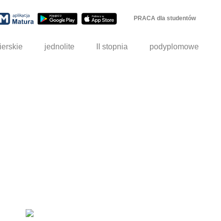
PRACA dla studentów
ierskie
jednolite
II stopnia
podyplomowe