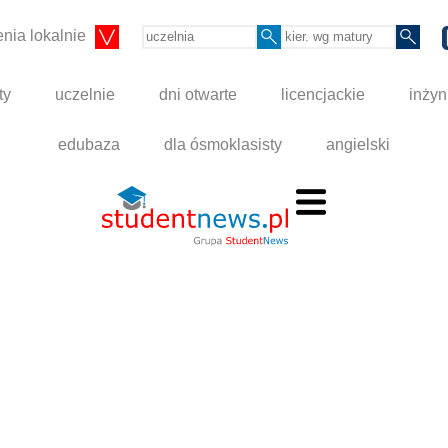
nia lokalnie
ty
uczelnie
dni otwarte
licencjackie
inżyn
edubaza
dla ósmoklasisty
angielski