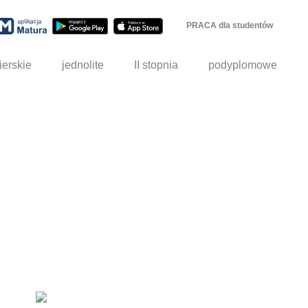
PRACA dla studentów
ierskie
jednolite
II stopnia
podyplomowe