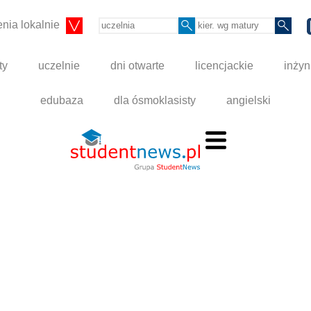
nia lokalnie
ty
uczelnie
dni otwarte
licencjackie
inżyn
edubaza
dla ósmoklasisty
angielski