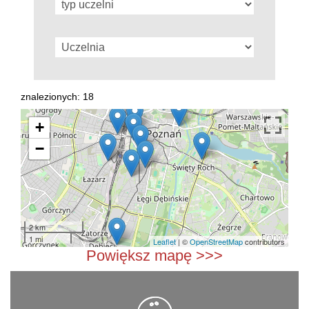
znalezionych: 18
+
−
2 km
1 mi
Leaflet
| ©
OpenStreetMap
contributors
Powiększ mapę >>>