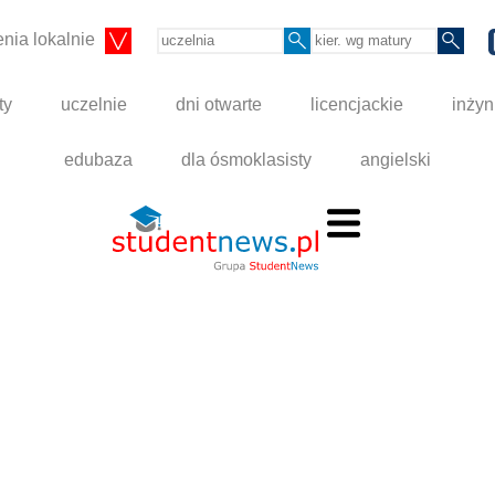
nia lokalnie
ty
uczelnie
dni otwarte
licencjackie
inżyn
edubaza
dla ósmoklasisty
angielski