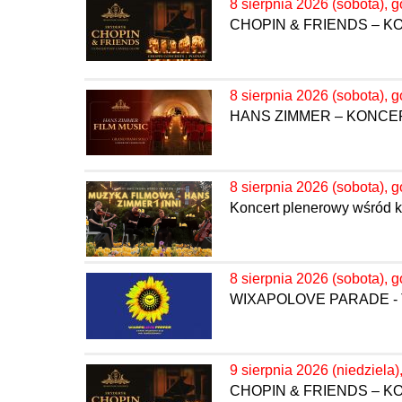
8 sierpnia 2026 (sobota), g
CHOPIN & FRIENDS – 
8 sierpnia 2026 (sobota), g
HANS ZIMMER – KONC
8 sierpnia 2026 (sobota), g
Koncert plenerowy wśród k
8 sierpnia 2026 (sobota), g
WIXAPOLOVE PARADE - 
9 sierpnia 2026 (niedziela)
CHOPIN & FRIENDS – 