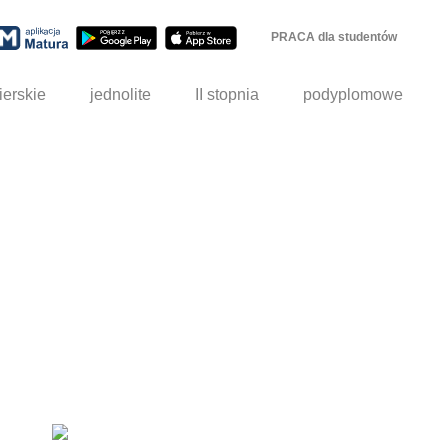
PRACA dla studentów
ierskie
jednolite
II stopnia
podyplomowe