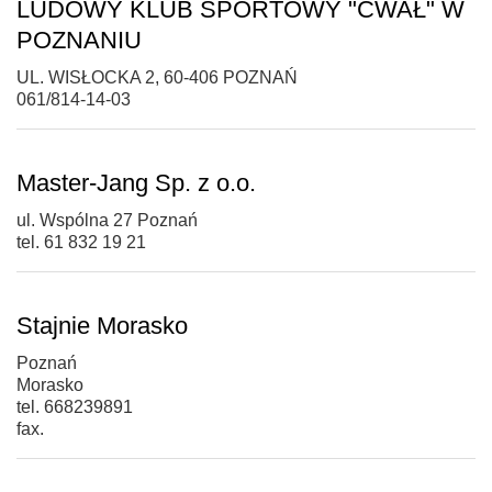
LUDOWY KLUB SPORTOWY "CWAŁ" W
POZNANIU
UL. WISŁOCKA 2, 60-406 POZNAŃ
061/814-14-03
Master-Jang Sp. z o.o.
ul. Wspólna 27 Poznań
tel. 61 832 19 21
Stajnie Morasko
Poznań
Morasko
tel. 668239891
fax.