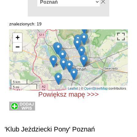
znalezionych: 19
+
−
5 km
5 mi
Leaflet
| ©
OpenStreetMap
contributors
Powiększ mapę >>>
'Klub Jeżdziecki Pony' Poznań