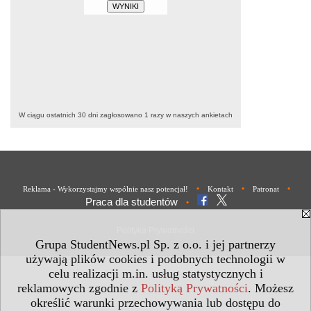
W ciągu ostatnich 30 dni zagłosowano
1
razy w naszych ankietach
•
•
•
Reklama - Wykorzystajmy wspólnie nasz potencjał!
Kontakt
Patronat
Praca dla studentów
•
Polityka Prywatności
Grupa StudentNews.pl Sp. z o.o. i jej partnerzy
używają plików cookies i podobnych technologii w
celu realizacji m.in. usług statystycznych i
reklamowych zgodnie z
Polityką Prywatności
. Możesz
określić warunki przechowywania lub dostępu do