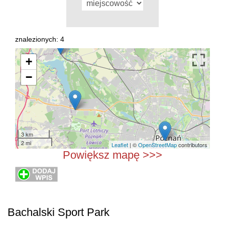
znalezionych: 4
+
−
3 km
2 mi
Leaflet
| ©
OpenStreetMap
contributors
Powiększ mapę >>>
Bachalski Sport Park