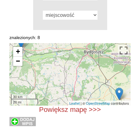
znalezionych: 8
+
−
30 km
20 mi
Leaflet
| ©
OpenStreetMap
contributors
Powiększ mapę >>>