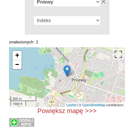
znalezionych: 1
+
−
500 m
1000 ft
Leaflet
| ©
OpenStreetMap
contributors
Powiększ mapę >>>