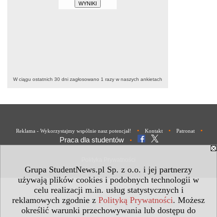
W ciągu ostatnich 30 dni zagłosowano
1
razy w naszych ankietach
•
•
•
Reklama - Wykorzystajmy wspólnie nasz potencjał!
Kontakt
Patronat
Praca dla studentów
•
Polityka Prywatności
Grupa StudentNews.pl Sp. z o.o. i jej partnerzy
używają plików cookies i podobnych technologii w
celu realizacji m.in. usług statystycznych i
reklamowych zgodnie z
Polityką Prywatności
. Możesz
określić warunki przechowywania lub dostępu do