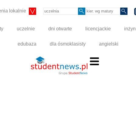
nia lokalnie
ty
uczelnie
dni otwarte
licencjackie
inżyn
edubaza
dla ósmoklasisty
angielski