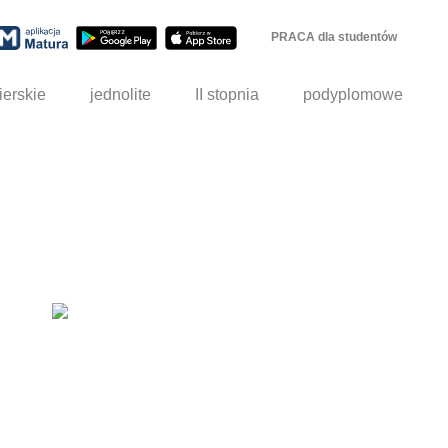
PRACA dla studentów
ierskie
jednolite
II stopnia
podyplomowe