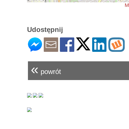
M
Udostępnij
«
powrót