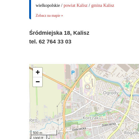
wielkopolskie /
powiat Kalisz
/
gmina Kalisz
Zobacz na mapie »
Śródmiejska 18, Kalisz
tel. 62 764 33 03
+
−
500 m
1000 ft