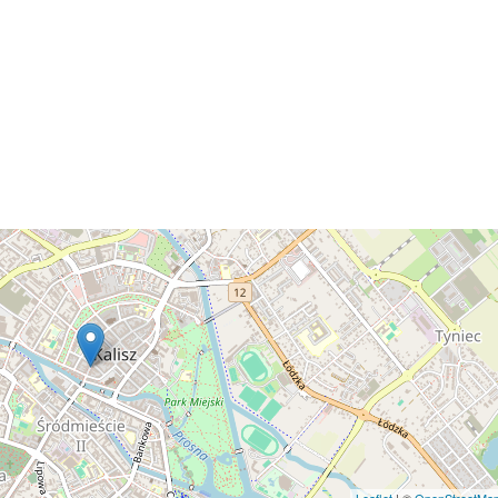
Leaflet
| ©
OpenStreetMa