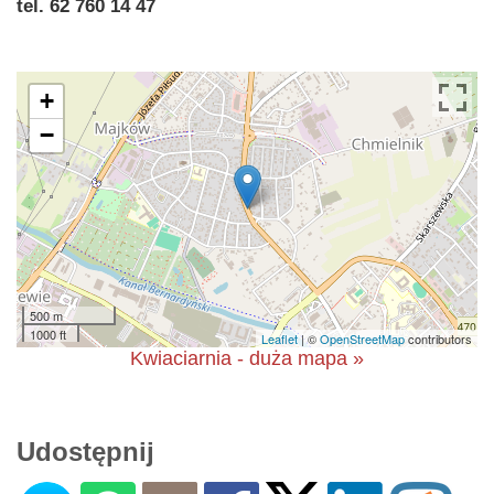
tel. 62 760 14 47
+
−
500 m
1000 ft
Leaflet
| ©
OpenStreetMap
contributors
Kwiaciarnia - duża mapa »
Udostępnij