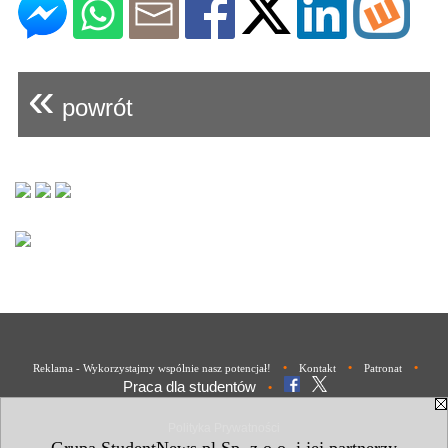
«
powrót
•
•
•
Reklama - Wykorzystajmy wspólnie nasz potencjał!
Kontakt
Patronat
Praca dla studentów
•
Polityka Prywatności