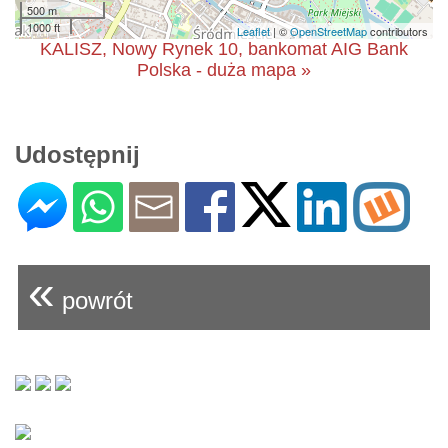
500 m
1000 ft
Leaflet
| ©
OpenStreetMap
contributors
KALISZ, Nowy Rynek 10, bankomat AIG Bank
Polska - duża mapa »
Udostępnij
«
powrót