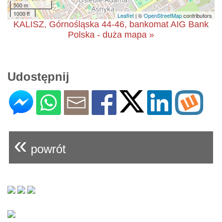
500 m
1000 ft
Leaflet
| ©
OpenStreetMap
contributors
KALISZ, Górnośląska 44-46, bankomat AIG Bank
Polska - duża mapa »
Udostępnij
«
powrót