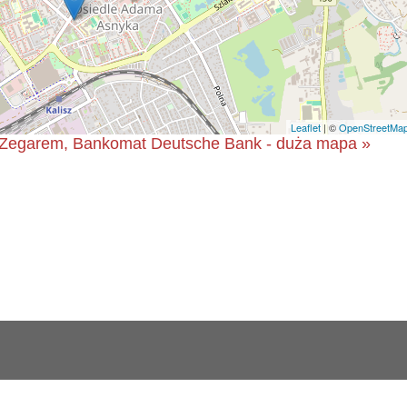
Leaflet
| ©
OpenStreetMa
d Zegarem, Bankomat Deutsche Bank - duża mapa »