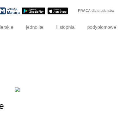
PRACA dla studentów
ierskie
jednolite
II stopnia
podyplomowe
e