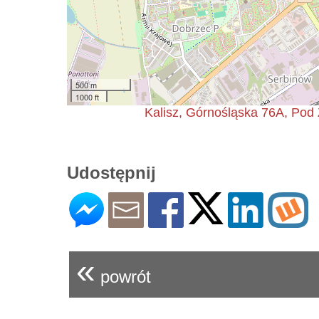
500 m
1000 ft
Kalisz, Górnośląska 76A, Po
Udostępnij
«
powrót