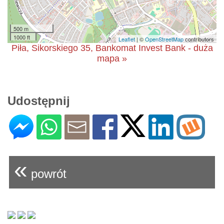
500 m
1000 ft
Leaflet
| ©
OpenStreetMap
contributors
Piła, Sikorskiego 35, Bankomat Invest Bank - duża
mapa »
Udostępnij
«
powrót