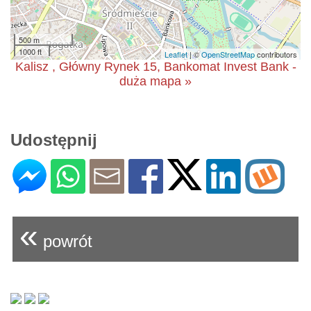
500 m
1000 ft
Leaflet
| ©
OpenStreetMap
contributors
Kalisz , Główny Rynek 15, Bankomat Invest Bank -
duża mapa »
Udostępnij
«
powrót