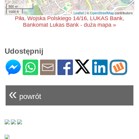
500 m
1000 ft
Leaflet
| ©
OpenStreetMap
contributors
Piła, Wojska Polskiego 14/16, LUKAS Bank,
Bankomat Lukas Bank - duża mapa »
Udostępnij
«
powrót