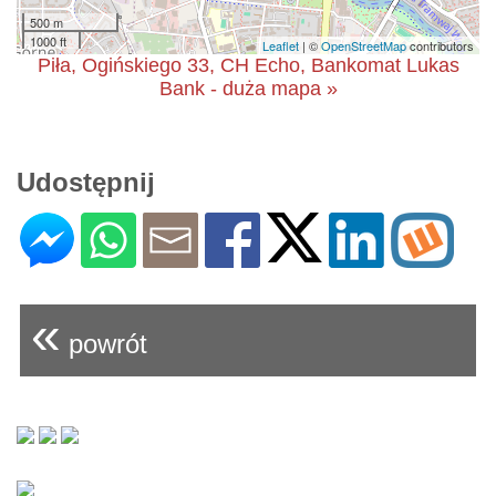
500 m
1000 ft
Leaflet
| ©
OpenStreetMap
contributors
Piła, Ogińskiego 33, CH Echo, Bankomat Lukas
Bank - duża mapa »
Udostępnij
«
powrót