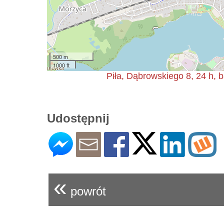
500 m
1000 ft
Piła, Dąbrowskiego 8, 24 h,
Udostępnij
«
powrót