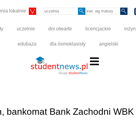
nia lokalnie
ty
uczelnie
dni otwarte
licencjackie
inżyn
edubaza
dla ósmoklasisty
angielski
 h, bankomat Bank Zachodni WBK 