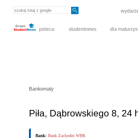
wydarze
poleca:
studentnews
dla maturzys
Bankomaty
Piła, Dąbrowskiego 8, 24
Bank:
Bank Zachodni WBK