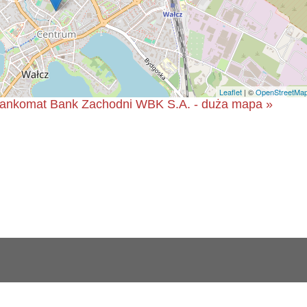
Leaflet
| ©
OpenStreetMa
 bankomat Bank Zachodni WBK S.A. - duża mapa »