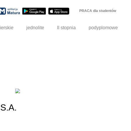
PRACA dla studentów
ierskie
jednolite
II stopnia
podyplomowe
S.A.