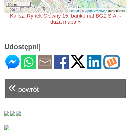
500 m
1000 ft
Leaflet
| ©
OpenStreetMap
contributors
Kalisz, Rynek Główny 15, bankomat BGŻ S.A. -
duża mapa »
Udostępnij
«
powrót