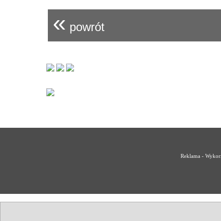
«
powrót
Reklama - Wykorz