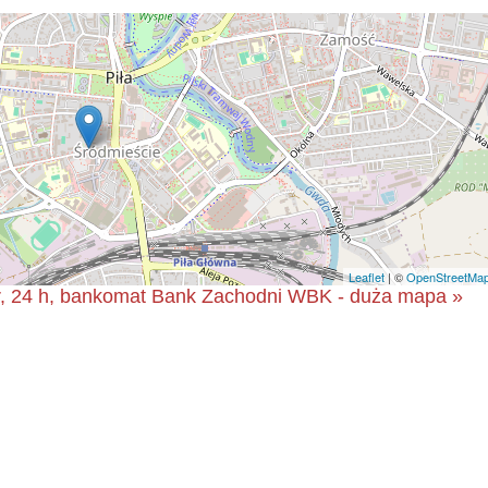
Leaflet
| ©
OpenStreetMa
der, 24 h, bankomat Bank Zachodni WBK - duża mapa »