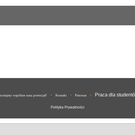
Praca dla student
•
•
•
ystajmy wspólnie nasz potencjał!
Kontakt
Patronat
Polityka Prywatności