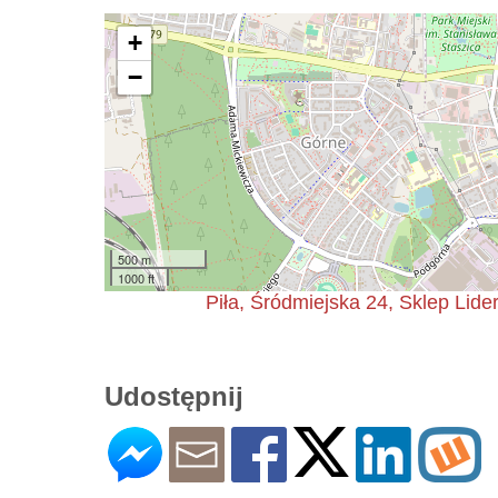
+
−
500 m
1000 ft
Piła, Śródmiejska 24, Sklep Li
Udostępnij