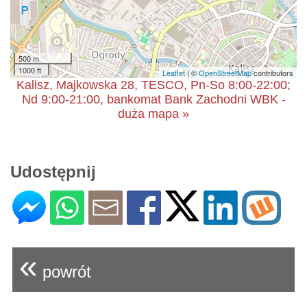
500 m
1000 ft
Leaflet
| ©
OpenStreetMap
contributors
Kalisz, Majkowska 28, TESCO, Pn-So 8:00-22:00;
Nd 9:00-21:00, bankomat Bank Zachodni WBK -
duża mapa »
Udostępnij
«
powrót