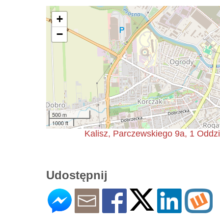
+
−
500 m
1000 ft
Kalisz, Parczewskiego 9a, 1 Oddz
Udostępnij