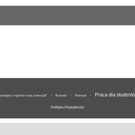
Praca dla student
•
•
•
ystajmy wspólnie nasz potencjał!
Kontakt
Patronat
Polityka Prywatności