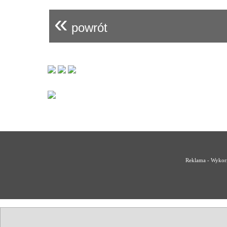
«
powrót
Reklama - Wykorz