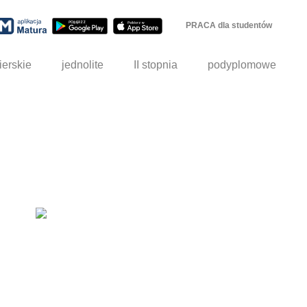
PRACA dla studentów
ierskie
jednolite
II stopnia
podyplomowe