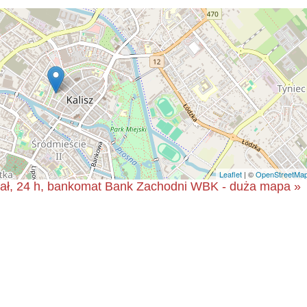
Leaflet
| ©
OpenStreetMa
iał, 24 h, bankomat Bank Zachodni WBK - duża mapa »