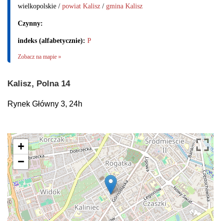
wielkopolskie /
powiat Kalisz
/
gmina Kalisz
Czynny:
indeks (alfabetycznie):
P
Zobacz na mapie »
Kalisz, Polna 14
Rynek Główny 3, 24h
+
−