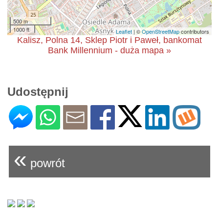
500 m
1000 ft
Leaflet
| ©
OpenStreetMap
contributors
Kalisz, Polna 14, Sklep Piotr i Paweł, bankomat
Bank Millennium - duża mapa »
Udostępnij
«
powrót