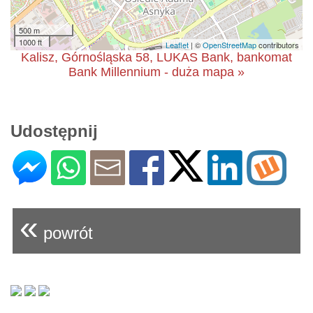
500 m
1000 ft
Leaflet
| ©
OpenStreetMap
contributors
Kalisz, Górnośląska 58, LUKAS Bank, bankomat
Bank Millennium - duża mapa »
Udostępnij
«
powrót