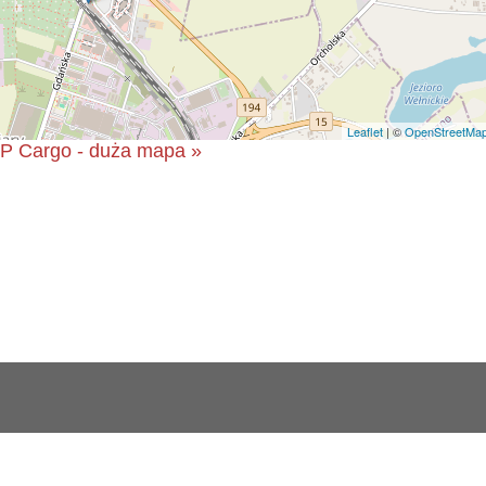
Leaflet
| ©
OpenStreetMa
P Cargo - duża mapa »