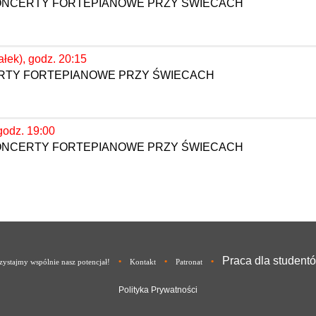
KONCERTY FORTEPIANOWE PRZY ŚWIECACH
ałek), godz. 20:15
ERTY FORTEPIANOWE PRZY ŚWIECACH
godz. 19:00
KONCERTY FORTEPIANOWE PRZY ŚWIECACH
Praca dla student
•
•
•
ystajmy wspólnie nasz potencjał!
Kontakt
Patronat
Polityka Prywatności