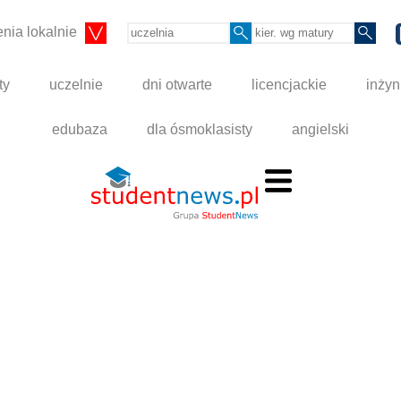
nia lokalnie
ty
uczelnie
dni otwarte
licencjackie
inżyn
edubaza
dla ósmoklasisty
angielski