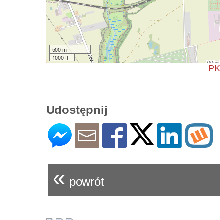
500 m
1000 ft
PK
Udostępnij
«
powrót