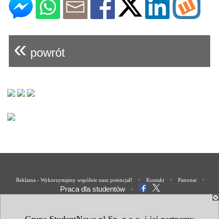
«
powrót
•
•
•
Reklama - Wykorzystajmy wspólnie nasz potencjał!
Kontakt
Patronat
Praca dla studentów
•
Polityka Prywatności