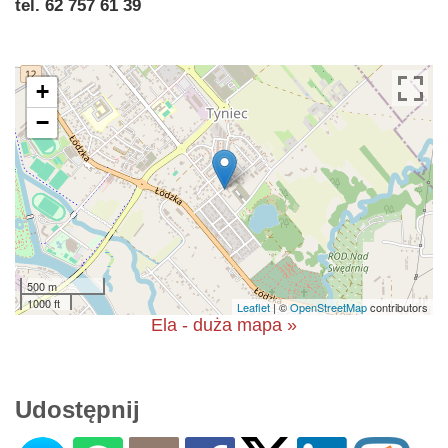
tel. 62 757 61 39
+
−
500 m
1000 ft
Leaflet
| ©
OpenStreetMap
contributors
Ela - duża mapa »
Udostępnij