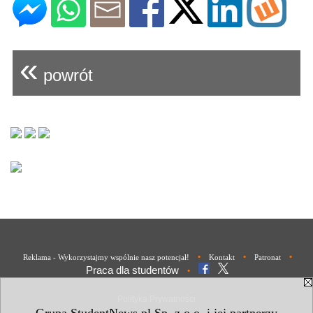
«
powrót
•
•
•
Reklama - Wykorzystajmy wspólnie nasz potencjał!
Kontakt
Patronat
Praca dla studentów
•
Polityka Prywatności