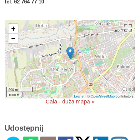
tel. 62 764 77 10
+
−
500 m
1000 ft
Leaflet
| ©
OpenStreetMap
contributors
Cala - duża mapa »
Udostępnij