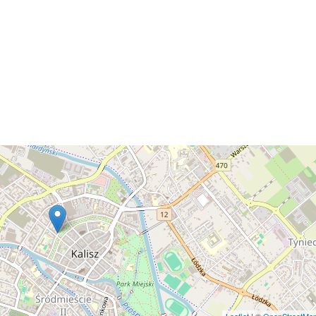
Leaflet
| ©
OpenStreetMa