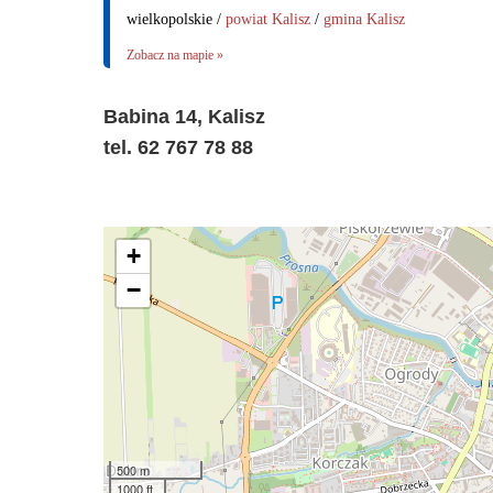
wielkopolskie /
powiat Kalisz
/
gmina Kalisz
Zobacz na mapie »
Babina 14, Kalisz
tel. 62 767 78 88
+
−
500 m
1000 ft