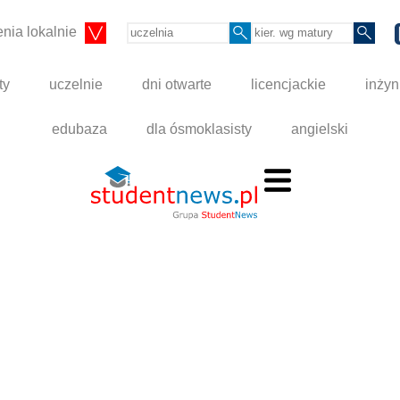
nia lokalnie
ty
uczelnie
dni otwarte
licencjackie
inżyn
edubaza
dla ósmoklasisty
angielski