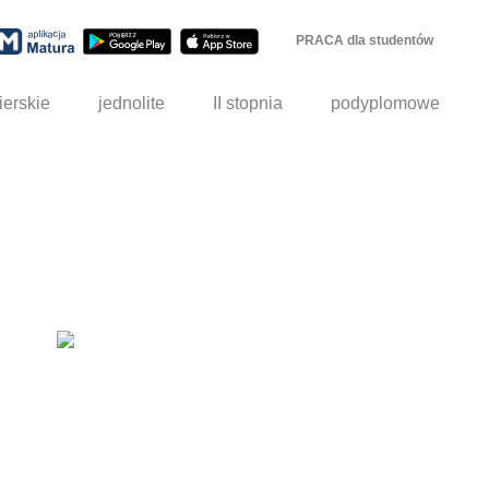
PRACA dla studentów
ierskie
jednolite
II stopnia
podyplomowe