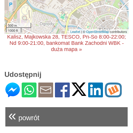
500 m
1000 ft
Leaflet
| ©
OpenStreetMap
contributors
Kalisz, Majkowska 28, TESCO, Pn-So 8:00-22:00;
Nd 9:00-21:00, bankomat Bank Zachodni WBK -
duża mapa »
Udostępnij
«
powrót