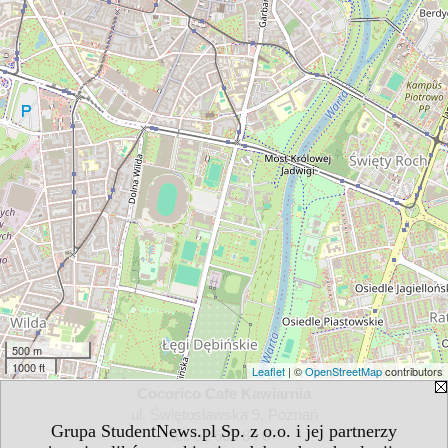
500 m
1000 ft
Leaflet
| ©
OpenStreetMap
contributors
Cocorico Cafe Kawiarnia
ul. Świętosławska 9, Poznań
Grupa StudentNews.pl Sp. z o.o. i jej partnerzy
tel. 61 665 84 67